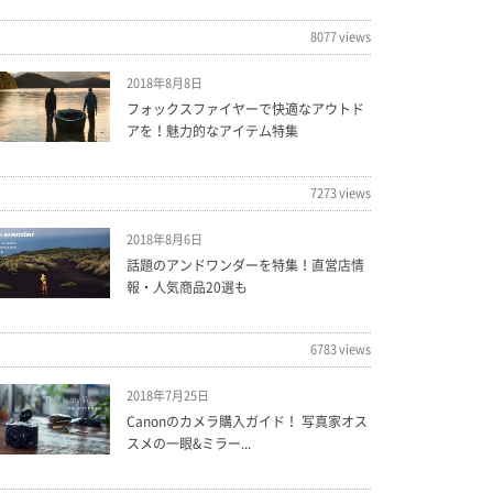
8077 views
2018年8月8日
フォックスファイヤーで快適なアウトド
アを！魅力的なアイテム特集
7273 views
2018年8月6日
話題のアンドワンダーを特集！直営店情
報・人気商品20選も
6783 views
2018年7月25日
Canonのカメラ購入ガイド！ 写真家オス
スメの一眼&ミラー...