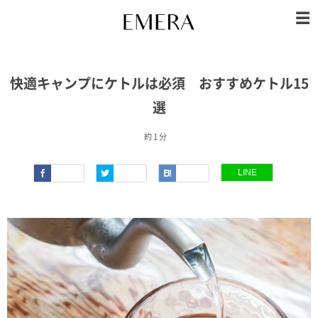
快適キャンプにケトルは必須 おすすめケトル15
選
約 1 分
LINE
Faceboo
Twitter
Hatena
k