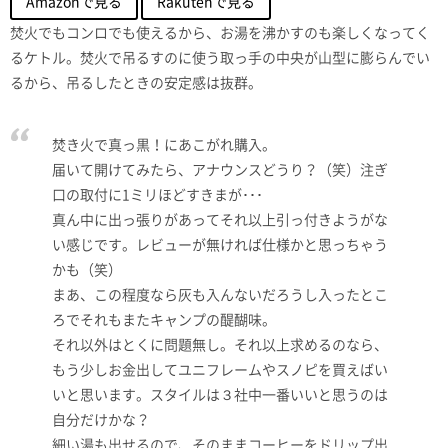
Amazonで見る
Rakutenで見る
焚火でもコンロでも使えるから、お湯を沸かすのも楽しくなってく
るケトル。焚火で吊るすのに使う取っ手の中央が山型に膨らんでい
るから、吊るしたときの安定感は抜群。
焚き火で真っ黒！にあこがれ購入。
届いて開けてみたら、アナウンスどうり？（笑）注ぎ
口の取付に1ミリほどすきまが･･･
真ん中に出っ張りがあってそれ以上引っ付きようがな
い感じです。レビューが無ければ仕様かと思っちゃう
かも（笑）
まあ、この程度なら灰も入んないだろうし入ったとこ
ろでそれもまたキャンプの醍醐味。
それ以外はとくに問題無し。それ以上求めるのなら、
もう少しお金出してユニフレームやスノピを買えばい
いと思います。スタイルは３社中一番いいと思うのは
自分だけかな？
細い湯も出せるので、そのままコーヒーをドリップ出