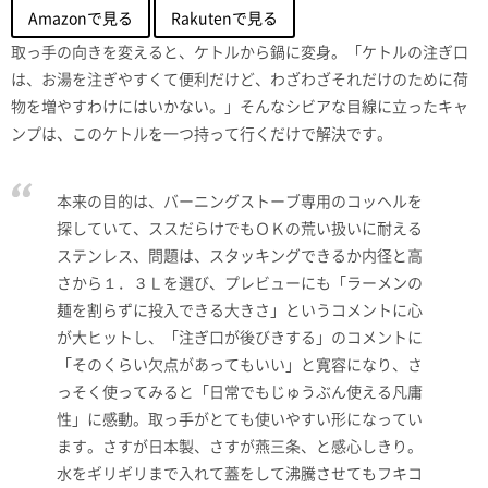
Amazonで見る
Rakutenで見る
取っ手の向きを変えると、ケトルから鍋に変身。「ケトルの注ぎ口
は、お湯を注ぎやすくて便利だけど、わざわざそれだけのために荷
物を増やすわけにはいかない。」そんなシビアな目線に立ったキャ
ンプは、このケトルを一つ持って行くだけで解決です。
本来の目的は、バーニングストーブ専用のコッヘルを
探していて、ススだらけでもＯＫの荒い扱いに耐える
ステンレス、問題は、スタッキングできるか内径と高
さから１．３Ｌを選び、プレビューにも「ラーメンの
麺を割らずに投入できる大きさ」というコメントに心
が大ヒットし、「注ぎ口が後びきする」のコメントに
「そのくらい欠点があってもいい」と寛容になり、さ
っそく使ってみると「日常でもじゅうぶん使える凡庸
性」に感動。取っ手がとても使いやすい形になってい
ます。さすが日本製、さすが燕三条、と感心しきり。
水をギリギリまで入れて蓋をして沸騰させてもフキコ